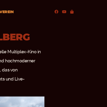
VEREIN
LBERG
le Multiplex-Kino in
 und hochmoderner
, das von
nts und Live-